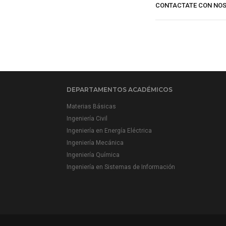
CONTACTATE CON NO
DEPARTAMENTOS ACADÉMICOS
Materias Básicas
Ingeniería Civil
Ingeniería en Energía Eléctrica
Ingeniería Mecánica
Ingeniería Química
Ingeniería en Sistemas de Información