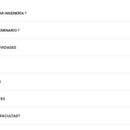
AR INGENERÍA ?
EMINARIO ?
IVIDADES
S
TES
 FACULTAD?