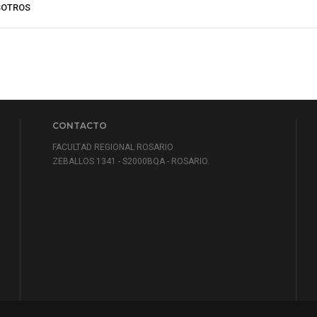
SOTROS
CONTACTO
FACULTAD REGIONAL ROSARIO
ZEBALLOS 1341 - S2000BQA - ROSARIO.