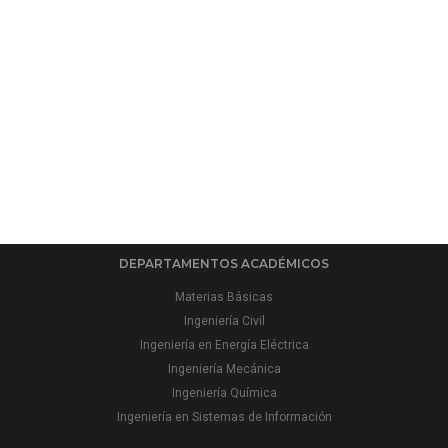
DEPARTAMENTOS ACADÉMICOS
Materias Básicas
Ingeniería Civil
Ingeniería en Energía Eléctrica
Ingeniería Mecánica
Ingeniería Química
Ingeniería en Sistemas de Información