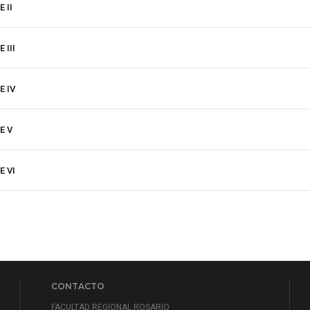
 II
 III
E IV
E V
E VI
CONTACTO
FACULTAD REGIONAL ROSARIO