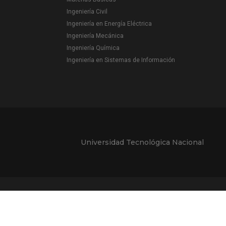
Ingeniería Civil
Ingeniería en Energía Eléctrica
Ingeniería Mecánica
Ingeniería Química
Ingeniería en Sistemas de Información
Universidad Tecnológica Nacional