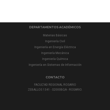
DEPARTAMENTOS ACADÉMICOS
Materias Básicas
Ingeniería Civil
Ingeniería en Energía Eléctrica
Ingeniería Mecánica
Ingeniería Química
Ingeniería en Sistemas de Información
CONTACTO
FACULTAD REGIONAL ROSARIO
ZEBALLOS 1341 - S2000BQA - ROSARIO.